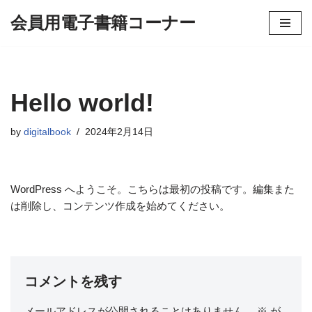
会員用電子書籍コーナー
コ
ン
テ
ン
Hello world!
ツ
へ
by
digitalbook
2024年2月14日
ス
キ
ッ
プ
WordPress へようこそ。こちらは最初の投稿です。編集また
は削除し、コンテンツ作成を始めてください。
コメントを残す
メールアドレスが公開されることはありません。
※
が