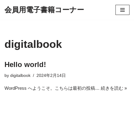
会員用電子書籍コーナー
コ
ン
テ
ン
digitalbook
ツ
へ
ス
Hello world!
キ
ッ
by
digitalbook
2024年2月14日
プ
WordPress へようこそ。こちらは最初の投稿…
続きを読む »